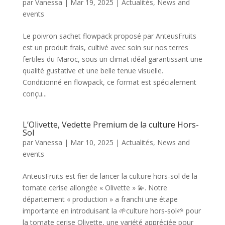
par
Vanessa
|
Mar 19, 2025
|
Actualités
,
News and
events
Le poivron sachet flowpack proposé par AnteusFruits
est un produit frais, cultivé avec soin sur nos terres
fertiles du Maroc, sous un climat idéal garantissant une
qualité gustative et une belle tenue visuelle.
Conditionné en flowpack, ce format est spécialement
conçu...
L’Olivette, Vedette Premium de la culture Hors-
Sol
par
Vanessa
|
Mar 10, 2025
|
Actualités
,
News and
events
AnteusFruits est fier de lancer la culture hors-sol de la
tomate cerise allongée « Olivette » 💫. Notre
département « production » a franchi une étape
importante en introduisant la 🌱culture hors-sol🌱 pour
la tomate cerise Olivette, une variété appréciée pour