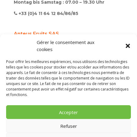
Montag bis Samstag : 07.00 – 19.30 Uhr
+33 (0)4 11 64 12 84/86/85
Anteus Fruits SAS
Gérer le consentement aux
SAS au capital de 2 000 000 €
cookies
Mentions légales / Terms of use / Rechtliche
Hinweise
Pour offrir les meilleures expériences, nous utilisons des technologies
telles que les cookies pour stocker et/ou accéder aux informations des
Cookies
appareils. Le fait de consentir à ces technologies nous permettra de
traiter des données telles que le comportement de navigation ou les ID
uniques sur ce site. Le fait de ne pas consentir ou de retirer son
Création du site internet : Agence FL, agence
consentement peut avoir un effet négatif sur certaines caractéristiques
web à Perpignan
et fonctions.
Accepter
Refuser