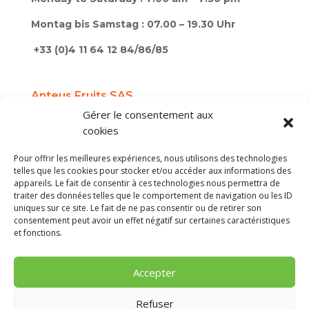
Montag bis Samstag : 07.00 – 19.30 Uhr
+33 (0)4 11 64 12 84/86/85
Anteus Fruits SAS
Gérer le consentement aux
SAS au capital de 2 000 000 €
cookies
Mentions légales / Terms of use / Rechtliche
Hinweise
Pour offrir les meilleures expériences, nous utilisons des technologies
telles que les cookies pour stocker et/ou accéder aux informations des
Cookies
appareils. Le fait de consentir à ces technologies nous permettra de
traiter des données telles que le comportement de navigation ou les ID
uniques sur ce site. Le fait de ne pas consentir ou de retirer son
Création du site internet : Agence FL, agence
consentement peut avoir un effet négatif sur certaines caractéristiques
web à Perpignan
et fonctions.
Accepter
Refuser